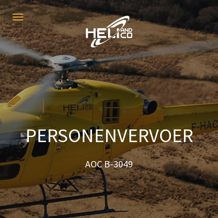
Toggle
navigation
PERSONENVERVOER
PERSONENVERVOER
AOC B-3049
AOC B-3049