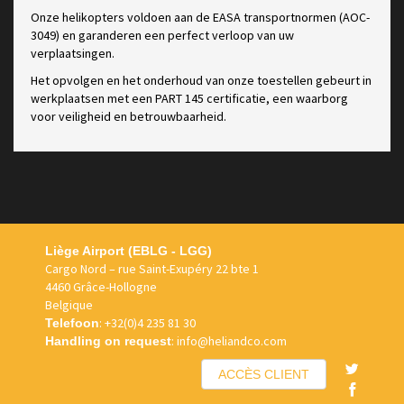
Onze helikopters voldoen aan de EASA transportnormen (AOC-
3049) en garanderen een perfect verloop van uw
verplaatsingen.
Het opvolgen en het onderhoud van onze toestellen gebeurt in
werkplaatsen met een PART 145 certificatie, een waarborg
voor veiligheid en betrouwbaarheid.
Liège Airport (EBLG - LGG)
Cargo Nord – rue Saint-Exupéry 22 bte 1
4460 Grâce-Hollogne
Belgique
:
+32(0)4 235 81 30
Telefoon
:
info@heliandco.com
Handling on request
ACCÈS CLIENT